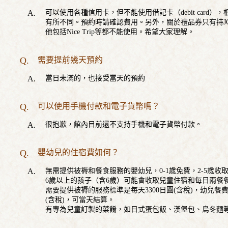
可以使用各種信用卡，但不能使用借記卡（debit card
有所不同。預約時請確認費用。另外，關於禮品券只有持JCB、V
他包括Nice Trip等都不能使用。希望大家理解。
需要提前幾天預約
當日未滿的，也接受當天的預約
可以使用手機付款和電子貨幣嗎？
很抱歉，館內目前還不支持手機和電子貨幣付款。
嬰幼兒的住宿費如何？
無需提供被褥和餐食服務的嬰幼兒，0-1歲免費，2-5歲收
6歲以上的孩子（含6歲）可能會收取兒童住宿和每日兩餐
需要提供被褥的服務標準是每天3300日圓(含稅)，幼兒餐費標
(含稅)，可當天結算。
有專為兒童訂製的菜餚，如日式蛋包飯、漢堡包、烏冬麵