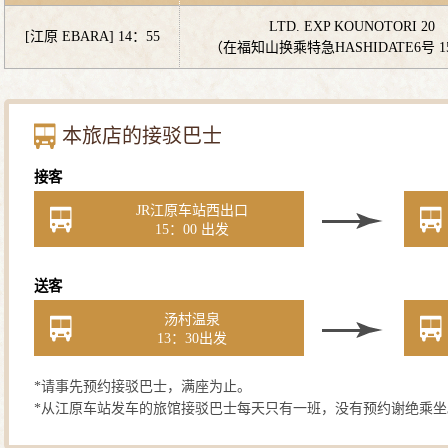
LTD. EXP KOUNOTORI 20
[江原 EBARA] 14：55
（在福知山换乘特急HASHIDATE6号 1
本旅店的接驳巴士
接客
JR江原车站西出口
15：00 出发
送客
汤村温泉
13：30出发
*请事先预约接驳巴士，满座为止。
*从江原车站发车的旅馆接驳巴士每天只有一班，没有预约谢绝乘坐