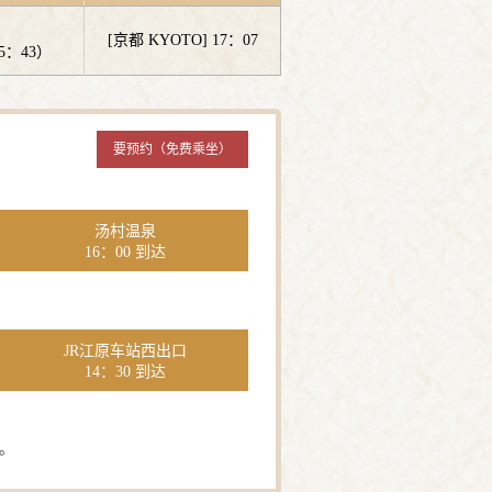
[京都 KYOTO] 17：07
5：43）
要预约（免费乘坐）
汤村温泉
16：00 到达
JR江原车站西出口
14：30 到达
。