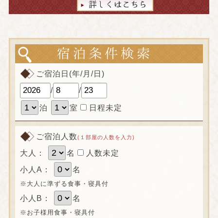
ご宿泊日(年/月/日)
/
/
泊
室
日程未定
ご宿泊人数
(１部屋の人数を入力)
大人：
名
人数未定
小人A：
名
※大人に準ずる食事・寝具付
小人B：
名
※お子様用食事・寝具付