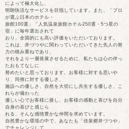
によって極大化し、
明朗快活なサービスを目指しています。また、「プロ
が選ぶ日本のホテル・
旅館100選」「人気温泉旅館ホテル250選・5つ星の
宿」に毎年選出されて
おり、全国的にも高い評価をいただいております。
これは、井づつやに関わっていただいてきた先人の努
力の積み重ねであり、
それをより一層発展させるために、私たちは心の伴っ
たおもてなしに
努めたいと思っております。お客様に対する思いや
り、同僚に対する優しさ、
施設への優しさ、自然を大切にし共生する優しさ、こ
れらが備わった
優しい心でお客様に接し、お客様の感動と喜びを自分
自身の喜びと感じら
れる、そんな感情豊かな仲間を求めています。
自然豊かな環境の中で、あなたも「佳泉郷井づつや」
でチャレンジして