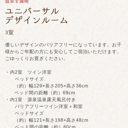
3室
優しいデザインのバリアフリーになっています。お子
様からご年配の方にも安心してご宿泊いただけます。
ごゆっくりお寛ぎください。
・内2室 ツイン洋室
ベッドサイズ
（約）幅129×長さ205×高さ36cm
ベッド間の距離（約）69cm
・内1室 源泉温泉露天風呂付き
バリアフリーツイン洋室＋和室
ベッドサイズ
（約）幅121×長さ198×高さ48cm
ベッド間の距離（約）60cm