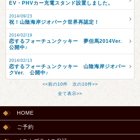
EV・PHVカー充電スタンド設置しました。
2014/09/23
祝！山陰海岸ジオパーク世界再認定！
2014/02/19
恋するフォーチュンクッキー 夢但馬2014Ver.
公開中♪
2014/02/13
恋するフォーチュンクッキー 山陰海岸ジオパー
クVer. 公開中♪
<<前の10件
次の10件>>
全て表示>>
HOME
ご予約