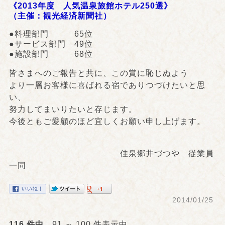
《2013年度 人気温泉旅館ホテル250選》
（主催：観光経済新聞社）
●料理部門 65位
●サービス部門 49位
●施設部門 68位
皆さまへのご報告と共に、この賞に恥じぬよう
より一層お客様に喜ばれる宿でありつづけたいと思
い、
努力してまいりたいと存じます。
今後ともご愛顧のほど宜しくお願い申し上げます。
佳泉郷井づつや 従業員
一同
2014/01/25
116 件中
91 ～ 100 件表示中