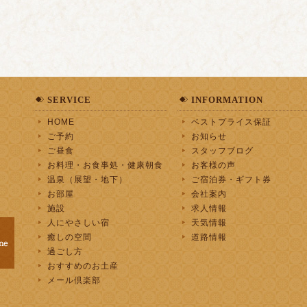
SERVICE
INFORMATION
HOME
ベストプライス保証
ご予約
お知らせ
ご昼食
スタッフブログ
お料理・お食事処・健康朝食
お客様の声
温泉（展望・地下）
ご宿泊券・ギフト券
お部屋
会社案内
施設
求人情報
人にやさしい宿
天気情報
癒しの空間
道路情報
過ごし方
おすすめのお土産
メール倶楽部