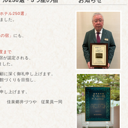
館ホテル250選・5つ星の宿 お知らせ
ホテル250選」
ました。
星の宿」
にも、
年度まで
宿が認定される、
ました。
顧に深く御礼申し上げます。
館づくりを目指し、
。
申し上げます。
佳泉郷井づつや 従業員一同