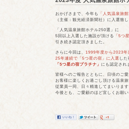
2023年度 人気温泉旅
おかげさまで、今年も
「人気温泉旅館
（主催：観光経済新聞社）に入選致し
「人気温泉旅館ホテル250選」に
5回以上入選した施設が頂ける
「5つ
引き続き認定頂きました。
さらに今回は、
1999年度から2023
25年連続で「5つ星の宿」に入選
した
「5つ星の宿プラチナ」
にも認定され
皆様へのご報告とともに、日頃のご愛
お客様に楽しくお過ごし頂ける温泉旅
従業員一同、日々精進してまいります
今後とも、ご愛顧のほど宜しくお願い