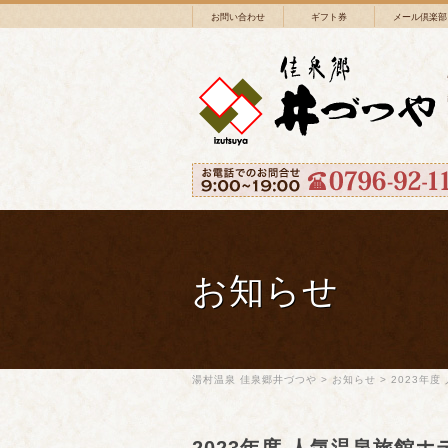
お問い合わせ
ギフト券
メール倶楽部
お知らせ
湯村温泉 佳泉郷井づつや
>
お知らせ
>
2023年