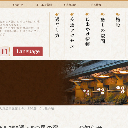
お知らせ
よくある質問
お客様の声
求人情報
心地よき湯、心地よき味、心地
よきおもてなし。
鄙にたたずむ雅の世界には、優
しい時間がゆったりと流れてい
ます。
度 人気温泉旅館ホテル250選・5つ星の宿