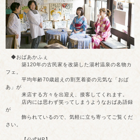
◆おばあかふぇ
築120年の古民家を改築した湯村温泉の名物カ
フェ。
平均年齢70歳超えの割烹着姿の元気な「おば
あ」が
来店する方々を出迎え、接客してくれます。
店内には思わず笑ってしまうようなおばあ語録
が
飾られているので、気軽に立ち寄ってご覧くだ
さい。
【公式HP】