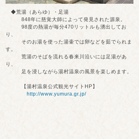
◆荒湯（あらゆ）・足湯
848年に慈覚大師によって発見された源泉。
98度の熱湯が毎分470リットルも湧出してお
り、
そのお湯を使った湯壷では卵などを茹でられま
す。
荒湯のそばを流れる春来川沿いには足湯があ
り、
足を浸しながら湯村温泉の風景を楽しめます。
【湯村温泉公式観光サイトHP】
http://www.yumura.gr.jp/