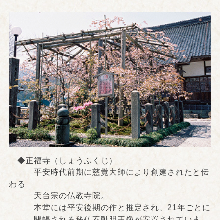
◆正福寺（しょうふくじ）
平安時代前期に慈覚大師により創建されたと伝
わる
天台宗の仏教寺院。
本堂には平安後期の作と推定され、21年ごとに
開帳される秘仏不動明王像が安置されていま