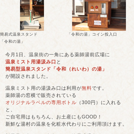
簡易式温泉スタンド
「令和の湯」コイン投入口
「令和の湯」
今月1日、温泉街の一角にある薬師湯前広場に
温泉ミスト用湯汲み口
と
簡易型温泉スタンド「令和（れいわ）の湯」
が開設されました。
温泉ミスト用の湯汲み口は利用が
無料
です。
薬師湯の窓横で販売されている
オリジナルラベルの専用ボトル
（300円）に入れる
と、
ご自宅用はもちろん、お土産にもGOOD！
新鮮な湯村の温泉を化粧水代わりにご利用頂けます。