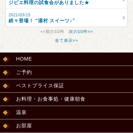
ジビエ料理の試食会がありました★
2021/03/15
続々登場！ “湯村 スイーツ♪”
<<前の10件
次の10件>>
全て表示>>
HOME
ご予約
ベストプライス保証
お料理・お食事処・健康朝食
温泉
お部屋