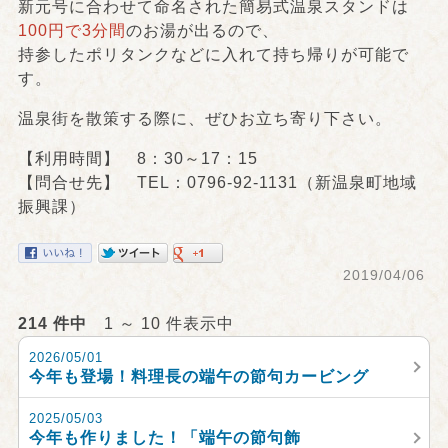
新元号に合わせて命名された簡易式温泉スタンドは
100円で3分間
のお湯が出るので、
持参したポリタンクなどに入れて持ち帰りが可能で
す。
温泉街を散策する際に、ぜひお立ち寄り下さい。
【利用時間】 8：30～17：15
【問合せ先】 TEL：0796-92-1131（新温泉町地域
振興課）
2019/04/06
214 件中
1 ～ 10 件表示中
2026/05/01
今年も登場！料理長の端午の節句カービング
2025/05/03
今年も作りました！「端午の節句飾