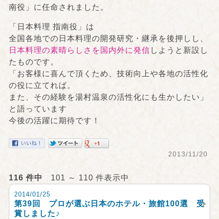
南役」に任命されました。
「日本料理 指南役」は
全国各地での日本料理の開発研究・継承を後押しし、
日本料理の素晴らしさを国内外に発信
しようと新設し
たものです。
「お客様に喜んで頂くため、技術向上や各地の活性化
の役に立てれば。
また、その経験を湯村温泉の活性化にも生かしたい」
と語っています
今後の活躍に期待です！
2013/11/20
116 件中
101 ～ 110 件表示中
2014/01/25
第39回 プロが選ぶ日本のホテル・旅館100選 受
賞しました♪