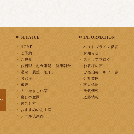
SERVICE
INFORMATION
HOME
ベストプライス保証
ご予約
お知らせ
ご昼食
スタッフブログ
お料理・お食事処・健康朝食
お客様の声
温泉（展望・地下）
ご宿泊券・ギフト券
お部屋
会社案内
施設
求人情報
人にやさしい宿
天気情報
癒しの空間
道路情報
過ごし方
おすすめのお土産
メール倶楽部