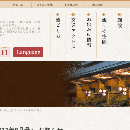
お知らせ
よくある質問
お客様の声
求人情報
心地よき湯、心地よき味、心地
よきおもてなし。
鄙にたたずむ雅の世界には、優
しい時間がゆったりと流れてい
ます。
聞 夢たより（2017年8月号）