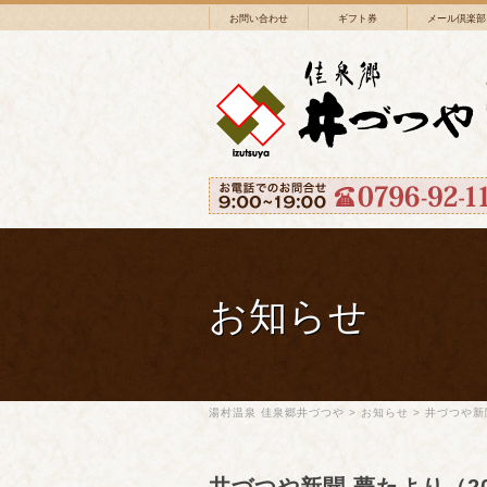
お問い合わせ
ギフト券
メール倶楽部
お知らせ
湯村温泉 佳泉郷井づつや
>
お知らせ
>
井づつや新