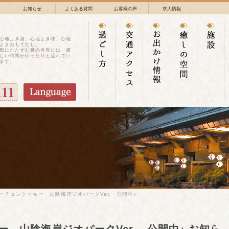
お知らせ
よくある質問
お客様の声
求人情報
心地よき湯、心地よき味、心地
よきおもてなし。
鄙にたたずむ雅の世界には、優
しい時間がゆったりと流れてい
ます。
ーチュンクッキー 山陰海岸ジオパークVer. 公開中♪