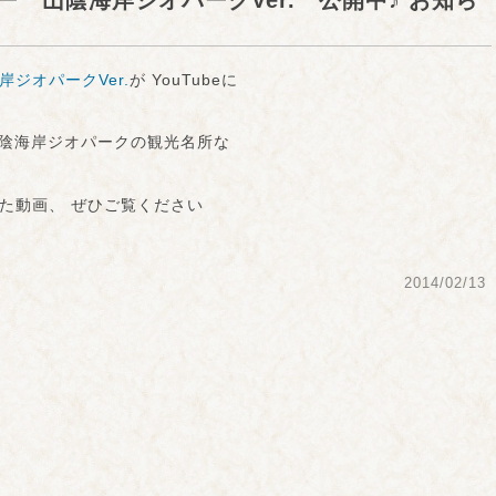
 山陰海岸ジオパークVer. 公開中♪ お知ら
ジオパークVer.
が YouTubeに
山陰海岸ジオパークの観光名所な
た動画、 ぜひご覧ください
2014/02/13