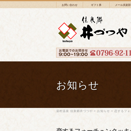
お問い合わせ
ギフト券
メール倶楽部
お知らせ
湯村温泉 佳泉郷井づつや
>
お知らせ
>
恋するフォ