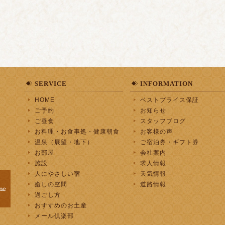
SERVICE
INFORMATION
HOME
ベストプライス保証
ご予約
お知らせ
ご昼食
スタッフブログ
お料理・お食事処・健康朝食
お客様の声
温泉（展望・地下）
ご宿泊券・ギフト券
お部屋
会社案内
施設
求人情報
人にやさしい宿
天気情報
癒しの空間
道路情報
過ごし方
おすすめのお土産
メール倶楽部