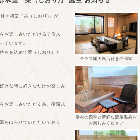
和室『栞（しおり)』 誕生 お知らせ
呂付き和室『栞（しおり)』が
をお楽しみいただけるテラス
っています。
持ちを込めて栞（しおり）と
テラス露天風呂付きの和室
好きな時に好きなだけお楽しみ
をお楽しみいただく為、循環式
湯村の四季と新鮮な源泉温泉を
湯をはらせていただいており
お楽しみください