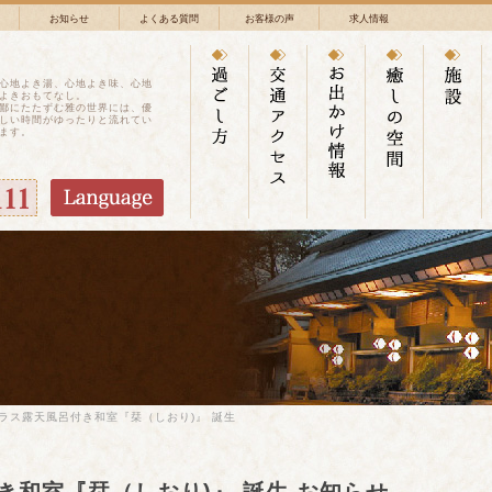
お知らせ
よくある質問
お客様の声
求人情報
心地よき湯、心地よき味、心地
よきおもてなし。
鄙にたたずむ雅の世界には、優
しい時間がゆったりと流れてい
ます。
ラス露天風呂付き和室『栞（しおり)』 誕生