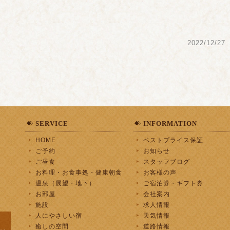
2022/12/27
SERVICE
INFORMATION
HOME
ベストプライス保証
ご予約
お知らせ
ご昼食
スタッフブログ
お料理・お食事処・健康朝食
お客様の声
温泉（展望・地下）
ご宿泊券・ギフト券
お部屋
会社案内
施設
求人情報
人にやさしい宿
天気情報
癒しの空間
道路情報