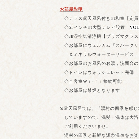
お部屋説明
◇テラス露天風呂付きの和室【定員
◇55インチの大型テレビ設置
VO
◇加湿空気清浄機【プラズマクラス
◇お部屋にウェルカム『スパークリ
＆ミネラルウォーターサービス
◇お部屋のお風呂のお湯，洗面台の
◇トイレはウォッシュレット完備
◇全客室Ｗⅰ‐ｆⅰ接続可能
◇お部屋は禁煙となります
※露天風呂では、『湯村の四季を感じ
していますので、洗髪・洗体は大浴
ご利用くださいませ。
湯村の四季と新鮮な源泉温泉をお楽