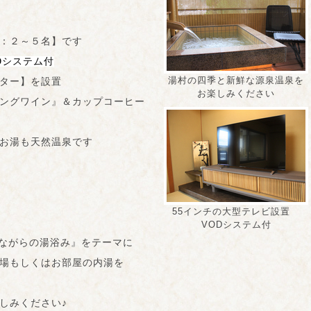
：２～５名】です
Dシ
ステム付
湯村の四季と新鮮な源泉温泉を
ター】を設置
お楽しみください
ングワイン』＆カップコーヒー
お湯も天然温泉です
55インチの大型テレビ設置
VODシステム付
ながらの湯浴み』をテーマに
場もしくはお部屋の内湯を
しみください♪