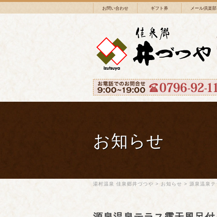
お問い合わせ
ギフト券
メール倶楽部
お知らせ
湯村温泉 佳泉郷井づつや
>
お知らせ
>
源泉温泉テ