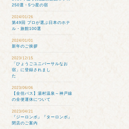
250選・5つ星の宿
2024/01/26
第49回 プロが選ぶ日本のホテ
ル・旅館100選
2024/01/01
新年のご挨拶
2023/12/15
「ひょうごユニバーサルなお
宿」に登録されまし
た
2023/06/06
【全但バス】湯村温泉～神戸線
の全便運休について
2023/04/21
『ジーロンボ』『ターロンボ』
閉店のご案内