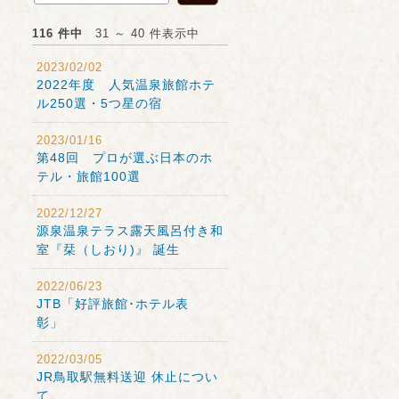
116 件中
31 ～ 40 件表示中
2023/02/02
2022年度 人気温泉旅館ホテ
ル250選・5つ星の宿
2023/01/16
第48回 プロが選ぶ日本のホ
テル・旅館100選
2022/12/27
源泉温泉テラス露天風呂付き和
室『栞（しおり)』 誕生
2022/06/23
JTB「好評旅館･ホテル表
彰」
2022/03/05
JR鳥取駅無料送迎 休止につい
て