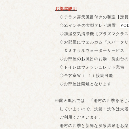
お部屋説明
◇テラス露天風呂付きの和室【定員
◇55インチの大型テレビ設置
VO
◇加湿空気清浄機【プラズマクラス
◇お部屋にウェルカム『スパークリ
＆ミネラルウォーターサービス
◇お部屋のお風呂のお湯，洗面台の
◇トイレはウォッシュレット完備
◇全客室Ｗⅰ‐ｆⅰ接続可能
◇お部屋は禁煙となります
※露天風呂では、『湯村の四季を感じ
していますので、洗髪・洗体は大浴
ご利用くださいませ。
湯村の四季と新鮮な源泉温泉をお楽