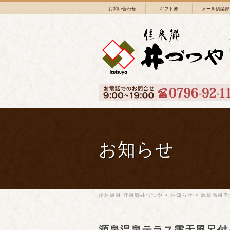
お問い合わせ
ギフト券
メール倶楽部
お知らせ
湯村温泉 佳泉郷井づつや
>
お知らせ
>
源泉温泉テ