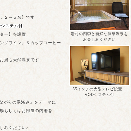
：２～５名】です
Dシ
ステム付
湯村の四季と新鮮な源泉温泉を
ター】を設置
お楽しみください
ングワイン』＆カップコーヒー
お湯も天然温泉です
55インチの大型テレビ設置
VODシステム付
ながらの湯浴み』をテーマに
場もしくはお部屋の内湯を
しみください♪