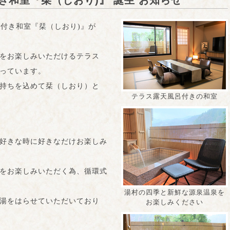
和室『栞（しおり)』 誕生 お知らせ
呂付き和室『栞（しおり)』が
をお楽しみいただけるテラス
っています。
持ちを込めて栞（しおり）と
テラス露天風呂付きの和室
好きな時に好きなだけお楽しみ
をお楽しみいただく為、循環式
湯村の四季と新鮮な源泉温泉を
湯をはらせていただいており
お楽しみください