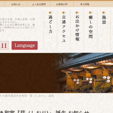
お知らせ
よくある質問
お客様の声
求人情報
心地よき湯、心地よき味、心地
よきおもてなし。
鄙にたたずむ雅の世界には、優
しい時間がゆったりと流れてい
ます。
ラス露天風呂付き和室『栞（しおり)』 誕生