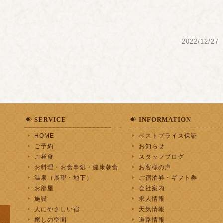
2022/12/27
SERVICE
INFORMATION
HOME
ベストプライス保証
ご予約
お知らせ
ご昼食
スタッフブログ
お料理・お食事処・健康朝食
お客様の声
温泉（展望・地下）
ご宿泊券・ギフト券
お部屋
会社案内
施設
求人情報
人にやさしい宿
天気情報
癒しの空間
道路情報