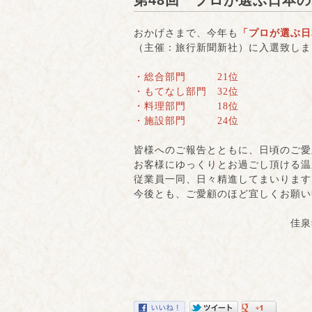
第48回 プロが選ぶ日本の
おかげさまで、今年も
「プロが選ぶ日
（主催：旅行新聞新社）に入選致しま
・総合部門 21位
・もてなし部門 32位
・料理部門 18位
・施設部門 24位
皆様へのご報告とともに、日頃のご愛
お客様にゆっくりとお過ごし頂ける温
従業員一同、日々精進してまいります
今後とも、ご愛顧のほど宜しくお願い
佳泉郷井づつや