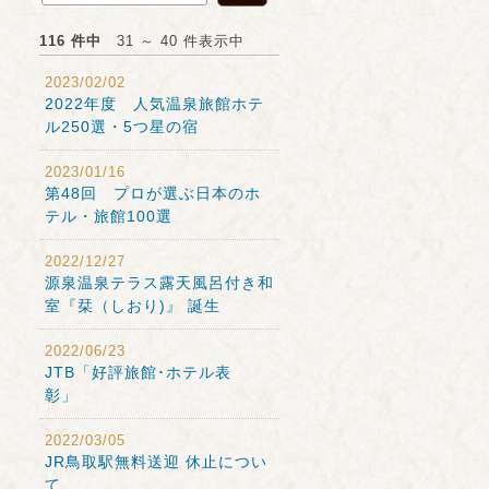
116 件中
31 ～ 40 件表示中
2023/02/02
2022年度 人気温泉旅館ホテ
ル250選・5つ星の宿
2023/01/16
第48回 プロが選ぶ日本のホ
テル・旅館100選
2022/12/27
源泉温泉テラス露天風呂付き和
室『栞（しおり)』 誕生
2022/06/23
JTB「好評旅館･ホテル表
彰」
2022/03/05
JR鳥取駅無料送迎 休止につい
て