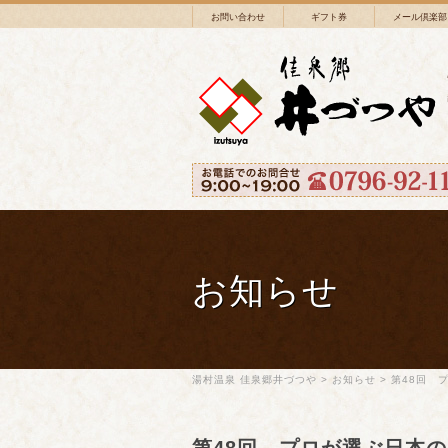
お問い合わせ
ギフト券
メール倶楽部
お知らせ
湯村温泉 佳泉郷井づつや
>
お知らせ
>
第48回 