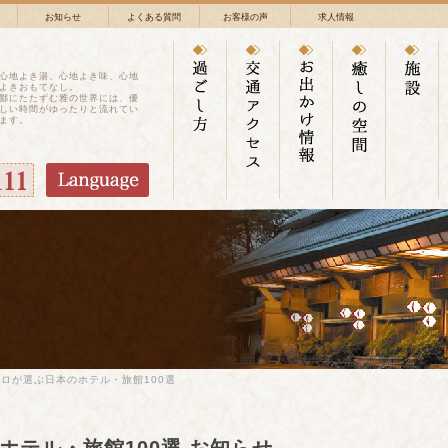
お知らせ
よくある質問
お客様の声
求人情報
心地よき湯、心地よき味、心地
よきおもてなし。
鄙にたたずむ雅の世界には、優
しい時間がゆったりと流れてい
ます。
プロが選ぶ日本のホテル・旅館100選