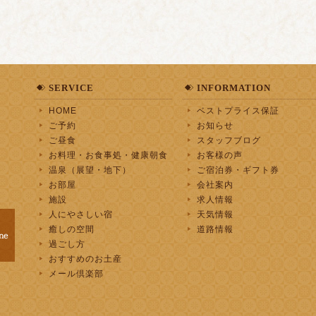
SERVICE
INFORMATION
HOME
ベストプライス保証
ご予約
お知らせ
ご昼食
スタッフブログ
お料理・お食事処・健康朝食
お客様の声
温泉（展望・地下）
ご宿泊券・ギフト券
お部屋
会社案内
施設
求人情報
人にやさしい宿
天気情報
癒しの空間
道路情報
過ごし方
おすすめのお土産
メール倶楽部