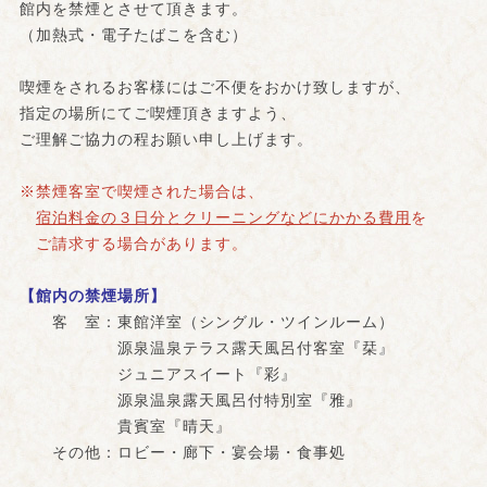
館内を禁煙とさせて頂きます。
（加熱式・電子たばこを含む）
喫煙をされるお客様にはご不便をおかけ致しますが、
指定の場所にてご喫煙頂きますよう、
ご理解ご協力の程お願い申し上げます。
※禁煙客室で喫煙された場合は、
宿泊料金の３日分と
クリーニングなどにかかる費用
を
ご請求する場合があります。
【館内の禁煙場所】
客 室：東館洋室（シングル・ツインルーム）
源泉温泉テラス露天風呂付客室『栞』
ジュニアスイート『彩』
源泉温泉露天風呂付特別室『雅』
貴賓室『晴天』
その他：ロビー・廊下・宴会場・食事処