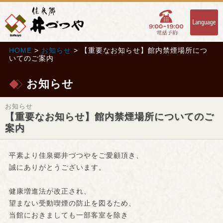
HOME
>
お知らせ
> 【重要なお知らせ】館内禁煙場所につ
いてのご案内
お知らせ
お知らせ
【重要なお知らせ】館内禁煙場所についてのご
案内
平素より佳泉郷井づつやをご愛顧頂き、
誠にありがとうございます。
健康増進法が改正され、
望まない受動喫煙の防止を図るため、
当館におきましても一部客室を除き