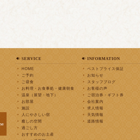
SERVICE
INFORMATION
HOME
ベストプライス保証
ご予約
お知らせ
ご昼食
スタッフブログ
お料理・お食事処・健康朝食
お客様の声
温泉（展望・地下）
ご宿泊券・ギフト券
お部屋
会社案内
施設
求人情報
人にやさしい宿
天気情報
癒しの空間
道路情報
過ごし方
おすすめのお土産