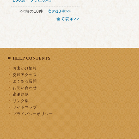
250選・5つ星の宿
<<前の10件
次の10件>>
全て表示>>
HELP CONTENTS
お出かけ情報
交通アクセス
よくある質問
お問い合わせ
宿泊約款
リンク集
サイトマップ
プライバシーポリシー