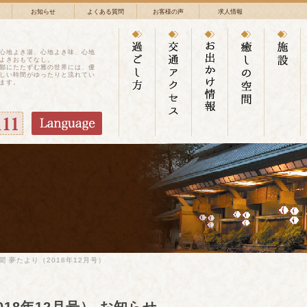
お知らせ
よくある質問
お客様の声
求人情報
心地よき湯、心地よき味、心地
よきおもてなし。
鄙にたたずむ雅の世界には、優
しい時間がゆったりと流れてい
ます。
聞 夢たより（2018年12月号）