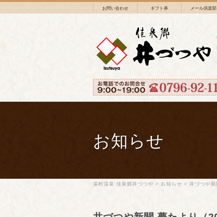
お問い合わせ
ギフト券
メール倶楽部
お知らせ
湯村温泉 佳泉郷井づつや
>
お知らせ
>
井づつや新