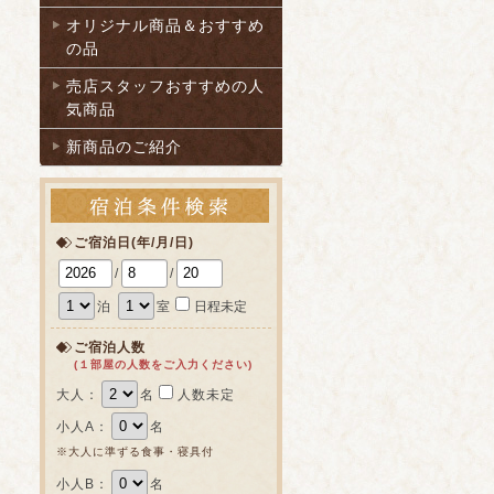
オリジナル商品＆おすすめ
の品
売店スタッフおすすめの人
気商品
新商品のご紹介
ご宿泊日(年/月/日)
/
/
泊
室
日程未定
ご宿泊人数
(１部屋の人数をご入力ください)
大人：
名
人数未定
小人A：
名
※大人に準ずる食事・寝具付
小人B：
名