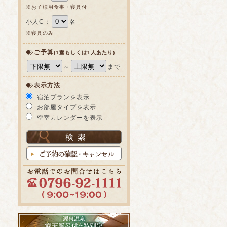
※お子様用食事・寝具付
小人C：
名
※寝具のみ
ご予算
(1室もしくは1人あたり)
～
まで
表示方法
宿泊プランを表示
お部屋タイプを表示
空室カレンダーを表示