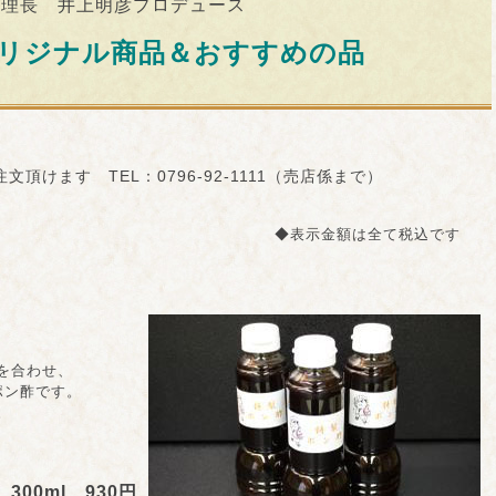
料理長 井上明彦プロデュース
オリジナル商品＆おすすめの品
頂けます TEL：0796-92-1111（売店係まで）
◆表示金額は全て税込です
を合わせ、
ン酢です。
。
300ml 930円