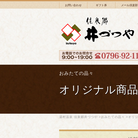
お問い合わせ
ギフト券
メール倶楽部
おみたての品々
オリジナル商
湯村温泉 佳泉郷井づつや
>
おみたての品々
>オリ