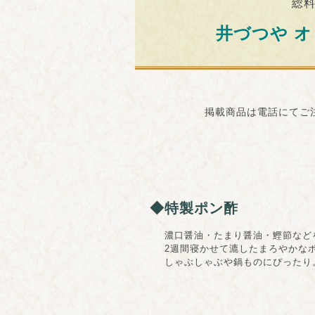
総
井づつや 
掲載商品は電話にてご注文
◆特製ポン酢
濃口醤油・たまり醤油・鰹節など
2週間寝かせて漉したまろやかなポ
しゃぶしゃぶや鍋ものにぴったり