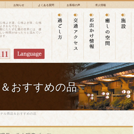
お知らせ
よくある質問
お客様の声
求人情報
心地よき湯、心地よき味、心地
よきおもてなし。
鄙にたたずむ雅の世界には、優
しい時間がゆったりと流れてい
ます。
品＆おすすめの品
ジナル商品＆おすすめの品