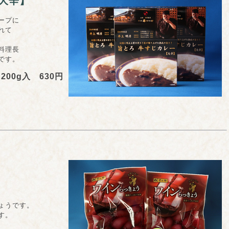
大辛】
ープに
れて
料理長
です。
200g入 630円
ょうです。
す。