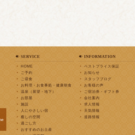
SERVICE
INFORMATION
HOME
ベストプライス保証
ご予約
お知らせ
ご昼食
スタッフブログ
お料理・お食事処・健康朝食
お客様の声
温泉（展望・地下）
ご宿泊券・ギフト券
お部屋
会社案内
施設
求人情報
人にやさしい宿
天気情報
癒しの空間
道路情報
過ごし方
おすすめのお土産