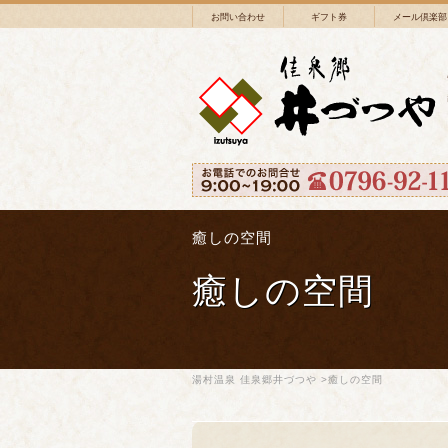
お問い合わせ
ギフト券
メール倶楽部
癒しの空間
癒しの空間
湯村温泉 佳泉郷井づつや
>癒しの空間