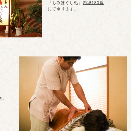
『もみほぐし処』
内線180番
にて承ります。
き、