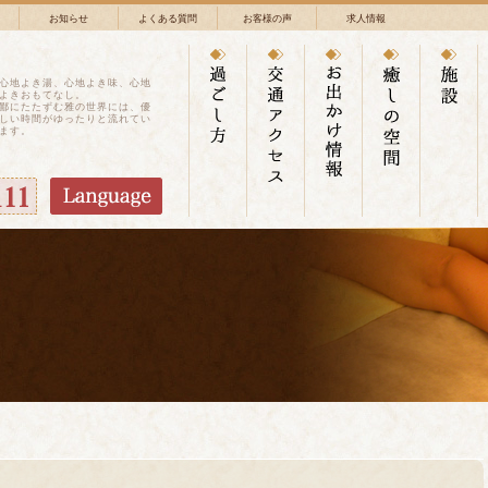
お知らせ
よくある質問
お客様の声
求人情報
心地よき湯、心地よき味、心地
よきおもてなし。
鄙にたたずむ雅の世界には、優
しい時間がゆったりと流れてい
ます。