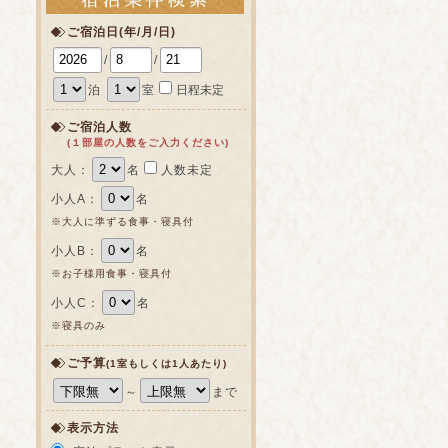
ご宿泊日(年/月/日)
/
/
泊
室
日程未定
ご宿泊人数
(１部屋の人数をご入力ください)
大人：
名
人数未定
小人A：
名
※大人に準ずる食事・寝具付
小人B：
名
※お子様用食事・寝具付
小人C：
名
※寝具のみ
ご予算
(1室もしくは1人あたり)
～
まで
表示方法