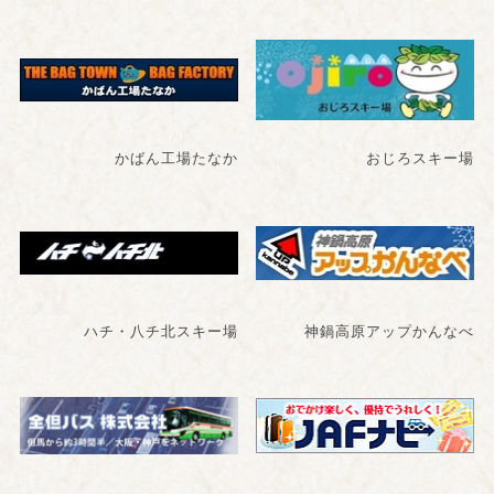
かばん工場たなか
おじろスキー場
ハチ・八チ北スキー場
神鍋高原アップかんなべ