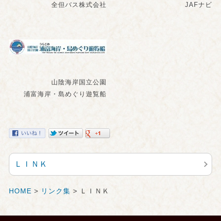
全但バス株式会社
JAFナビ
山陰海岸国立公園
浦富海岸・島めぐり遊覧船
ＬＩＮＫ
HOME
>
リンク集
> ＬＩＮＫ