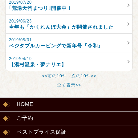
2019/07/20
｢荒湯天狗まつり｣開催中！
2019/06/23
今年も「かくれんぼ大会」が開催されました
2019/05/01
ベジタブルカービングで新年号『令和』
2019/04/19
【湯村温泉・夢ナリエ】
<<前の10件
次の10件>>
全て表示>>
HOME
ご予約
ベストプライス保証