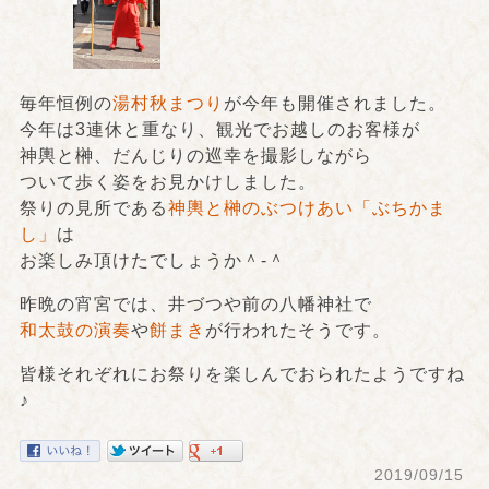
毎年恒例の
湯村秋まつり
が今年も開催されました。
今年は3連休と重なり、観光でお越しのお客様が
神輿と榊、だんじりの巡幸を撮影しながら
ついて歩く姿をお見かけしました。
祭りの見所である
神輿と榊のぶつけあい「ぶちかま
し」
は
お楽しみ頂けたでしょうか＾-＾
昨晩の宵宮では、井づつや前の八幡神社で
和太鼓の演奏
や
餅まき
が行われたそうです。
皆様それぞれにお祭りを楽しんでおられたようですね
♪
2019/09/15