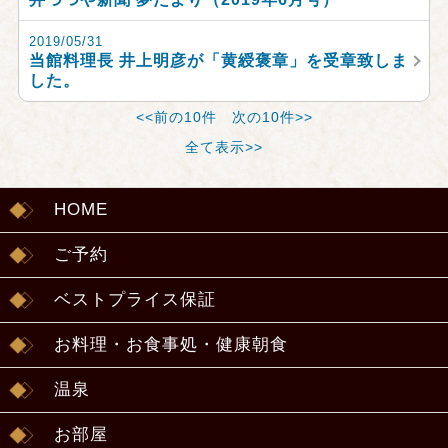
2019/05/31
当館料理長 井上明彦が「黄綬褒章」を受章致しま
した。
<<前の10件
次の10件>>
全て表示>>
HOME
ご予約
ベストプライス保証
お料理・お食事処・健康朝食
温泉
お部屋