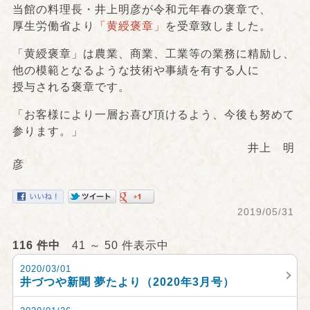
当館の料理長・井上明彦が令和元年春の褒章で、
厚生労働省より
「黄綬褒章」
を受章致しました。
「黄綬褒章」は農業、商業、工業等の業務に精励し、
他の模範となるような技術や事績を有する人に
授与される褒章です。
「お客様により一層お喜び頂けるよう、今後も努めて
参ります。」
井上 明
彦
2019/05/31
116 件中
41 ～ 50 件表示中
2020/03/01
井づつや新聞 夢たより（2020年3月号）