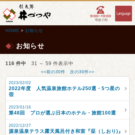
HOME
>
お知らせ
お知らせ
116 件中
31 ～ 59 件表示中
<<前の30件
次の30件>>
2023/02/02
2022年度 人気温泉旅館ホテル250選・5つ星の
宿
2023/01/16
第48回 プロが選ぶ日本のホテル・旅館100選
2022/12/27
源泉温泉テラス露天風呂付き和室『栞（しおり)』