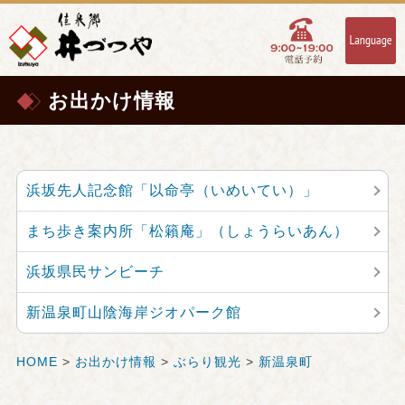
お出かけ情報
浜坂先人記念館「以命亭（いめいてい）」
まち歩き案内所「松籟庵」（しょうらいあん）
浜坂県民サンビーチ
新温泉町山陰海岸ジオパーク館
HOME
>
お出かけ情報
>
ぶらり観光
>
新温泉町