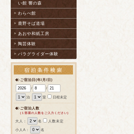
い館 響の森
わらべ館
鹿野そば道場
あおや和紙工房
陶芸体験
パラグライダー体験
ご宿泊日(年/月/日)
/
/
泊
室
日程未定
ご宿泊人数
(１部屋の人数をご入力ください)
大人：
名
人数未定
小人A：
名