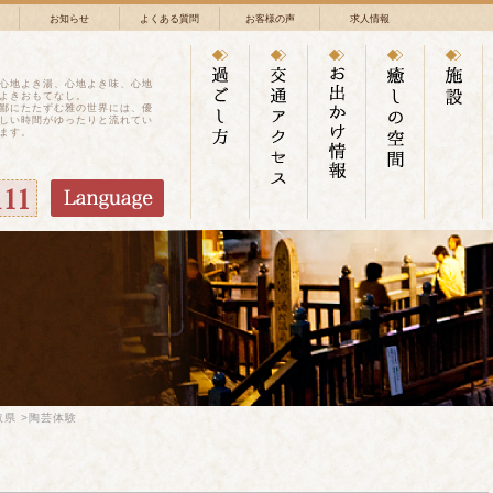
お知らせ
よくある質問
お客様の声
求人情報
心地よき湯、心地よき味、心地
よきおもてなし。
鄙にたたずむ雅の世界には、優
しい時間がゆったりと流れてい
ます。
取県
>陶芸体験