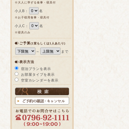
※大人に準ずる食事・寝具付
小人B：
名
※お子様用食事・寝具付
小人C：
名
※寝具のみ
ご予算
(1室もしくは1人あたり)
～
まで
表示方法
宿泊プランを表示
お部屋タイプを表示
空室カレンダーを表示