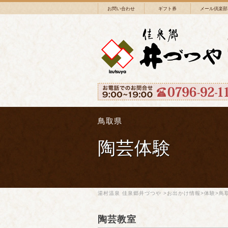
お問い合わせ
ギフト券
メール倶楽部
鳥取県
陶芸体験
湯村温泉 佳泉郷井づつや
>
お出かけ情報
>
体験
>
鳥
陶芸教室