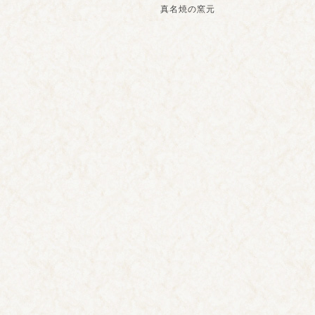
真名焼の窯元