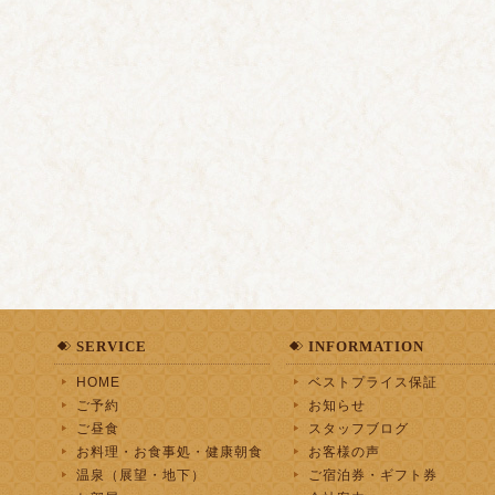
SERVICE
INFORMATION
HOME
ベストプライス保証
ご予約
お知らせ
ご昼食
スタッフブログ
お料理・お食事処・健康朝食
お客様の声
温泉（展望・地下）
ご宿泊券・ギフト券