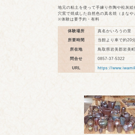
地元の粘土を使って
手練り作陶や松灰絵
穴窯で焼成した自然色の真名焼（まなや
※体験は要予約・
有料
体験場所
真名かいろうの里
所要時間
当館
より
車で
約20
所在地
鳥取県岩美郡岩美町真
問合せ
0857-37-5322
URL
https://www.iwami