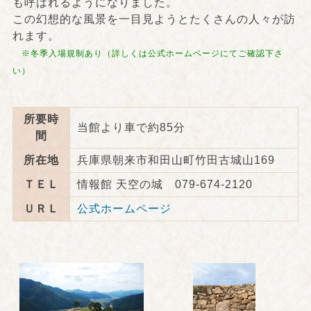
も呼ばれるようになりました。
この幻想的な風景を一目見ようとたくさんの人々が訪
れます。
※冬季入場規制あり（詳しくは公式ホームページにてご確認下さ
い）
所要時
当館
より
車で約85分
間
所在地
兵庫県朝来市和田山町竹田古城山169
ＴＥＬ
情報館 天空の城 079-674-2120
ＵＲＬ
公式ホームページ