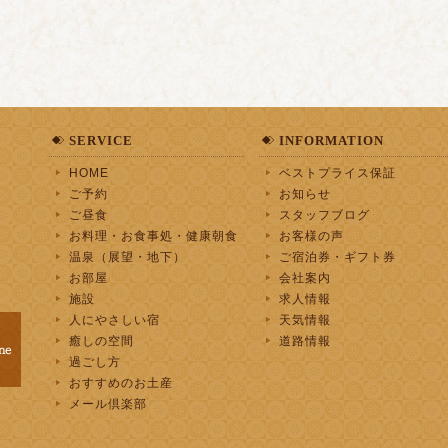
SERVICE
INFORMATION
HOME
ベストプライス保証
ご予約
お知らせ
ご昼食
スタッフブログ
お料理・お食事処・健康朝食
お客様の声
温泉（展望・地下）
ご宿泊券・ギフト券
お部屋
会社案内
施設
求人情報
人にやさしい宿
天気情報
癒しの空間
道路情報
過ごし方
おすすめのお土産
メール倶楽部