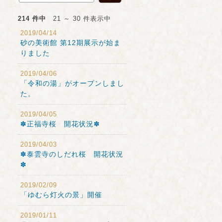
214 件中
21 ～ 30 件表示中
2019/04/14
砂の美術館 第12期展示が始ま
りました
2019/04/06
「令和の湯」がオープンしまし
た。
2019/04/05
✽正福寺桜 開花状況✽
2019/04/03
✽泰雲寺のしだれ桜 開花状況
✽
2019/02/09
「ゆむら灯火の景」開催
2019/01/11