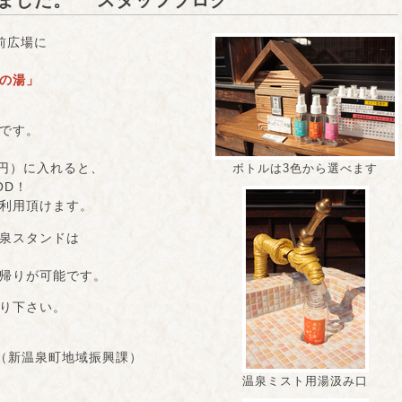
ました。 スタッフブログ
前広場に
の湯」
です。
0円）に入れると、
ボトルは3色から選べます
OD！
利用頂けます。
泉スタンドは
帰りが可能です。
り下さい。
131（新温泉町地域振興課）
温泉ミスト用湯汲み口