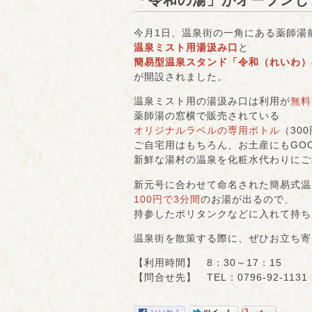
「令和の湯」がオープンし
今月1日、温泉街の一角にある薬師湯
温泉ミスト用湯汲み口
と
簡易型温泉スタンド「令和（れいわ）
が開設されました。
温泉ミスト用の湯汲み口は利用が
無料
薬師湯の窓横で販売されている
オリジナルラベルの専用ボトル
（30
ご自宅用はもちろん、お土産にもGO
新鮮な湯村の温泉を化粧水代わりにご
新元号に合わせて命名された簡易式温
100円で3分間
のお湯が出るので、
持参したポリタンクなどに入れて持ち
温泉街を散策する際に、ぜひお立ち寄
【利用時間】 8：30～17：15
【問合せ先】 TEL：0796-92-1