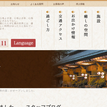
お知らせ
よくある質問
お客様の声
求人情報
心地よき湯、心地よき味、心地
よきおもてなし。
鄙にたたずむ雅の世界には、優
しい時間がゆったりと流れてい
ます。
グ
和の湯」がオープンしました。