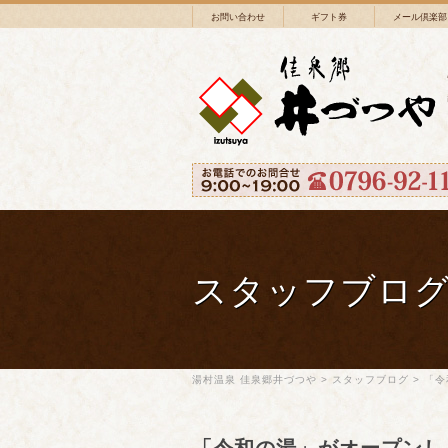
お問い合わせ
ギフト券
メール倶楽部
スタッフブロ
湯村温泉 佳泉郷井づつや
>
スタッフブログ
>
「令