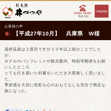
お客様の声
【平成27年10月】 兵庫県 W様
湯村温泉は２度目ですが２０年以上前のことでした
が、
ホテルのパンフレットや観光案内、時刻等郵便をお願
いしたところ
とても行き届いた封書をいただき大変嬉しく思いまし
た。
季節感を大切に色彩も心のおもてなしも充分で満足な
旅になった。