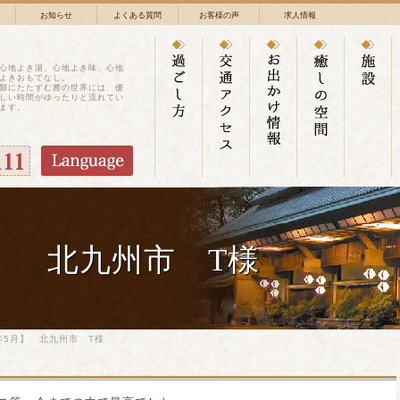
お知らせ
よくある質問
お客様の声
求人情報
心地よき湯、心地よき味、心地
よきおもてなし。
鄙にたたずむ雅の世界には、優
しい時間がゆったりと流れてい
ます。
月】 北九州市 T様
年5月】 北九州市 T様