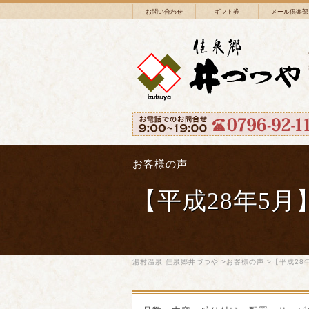
お問い合わせ
ギフト券
メール倶楽部
お客様の声
【平成28年5
湯村温泉 佳泉郷井づつや
>
お客様の声
>【平成28