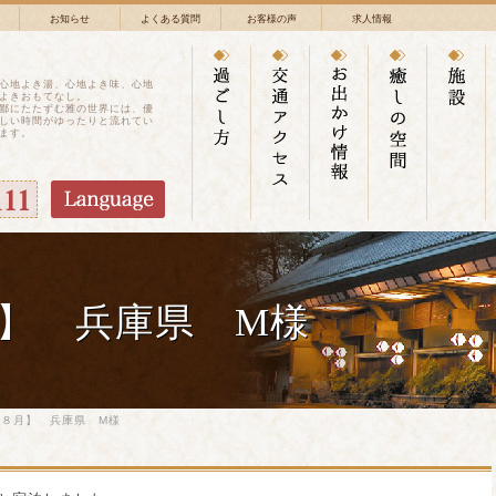
お知らせ
よくある質問
お客様の声
求人情報
心地よき湯、心地よき味、心地
よきおもてなし。
鄙にたたずむ雅の世界には、優
しい時間がゆったりと流れてい
ます。
】 兵庫県 M様
年８月】 兵庫県 M様