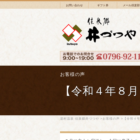
お問い合わせ
ギフト券
メール倶楽部
お客様の声
【令和４年８月
湯村温泉 佳泉郷井づつや
>
お客様の声
>【令和４