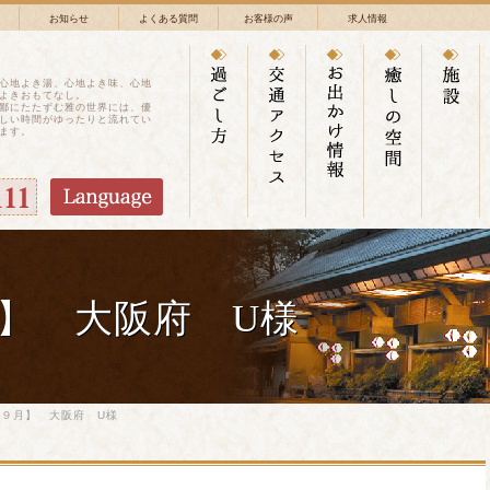
お知らせ
よくある質問
お客様の声
求人情報
心地よき湯、心地よき味、心地
よきおもてなし。
鄙にたたずむ雅の世界には、優
しい時間がゆったりと流れてい
ます。
】 大阪府 U様
９月】 大阪府 U様