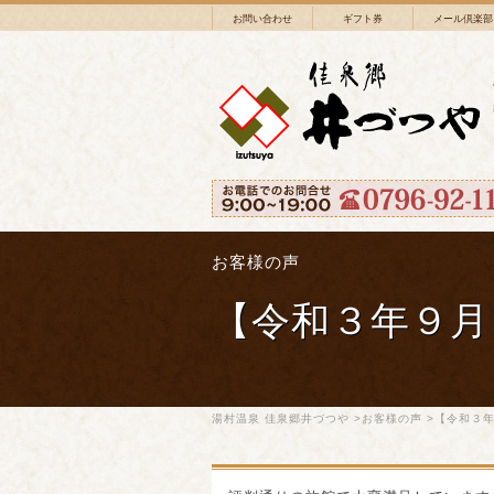
お問い合わせ
ギフト券
メール倶楽部
お客様の声
【令和３年９月
湯村温泉 佳泉郷井づつや
>
お客様の声
>【令和３年