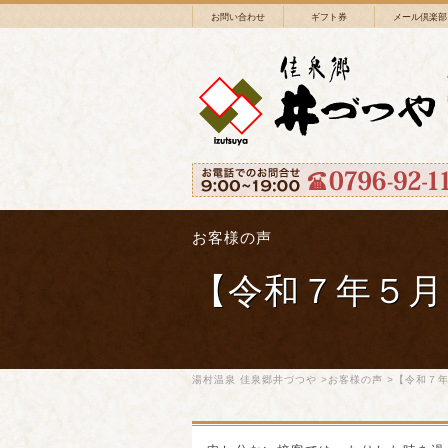
お問い合わせ
ギフト券
メール倶楽部
お客様の声
【令和７年５月
湯村温泉 佳泉郷井づつや
>
お客様の声
>【令和７