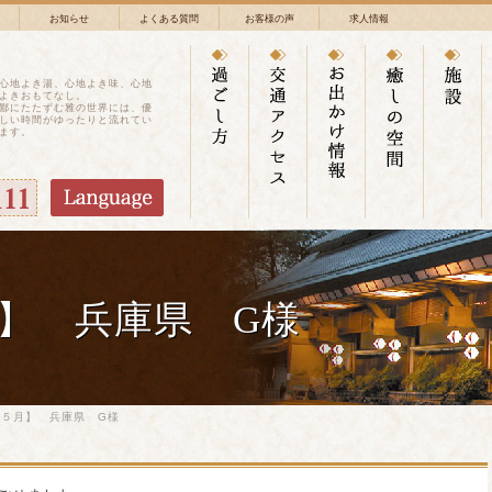
お知らせ
よくある質問
お客様の声
求人情報
心地よき湯、心地よき味、心地
よきおもてなし。
鄙にたたずむ雅の世界には、優
しい時間がゆったりと流れてい
ます。
】 兵庫県 G様
年５月】 兵庫県 G様