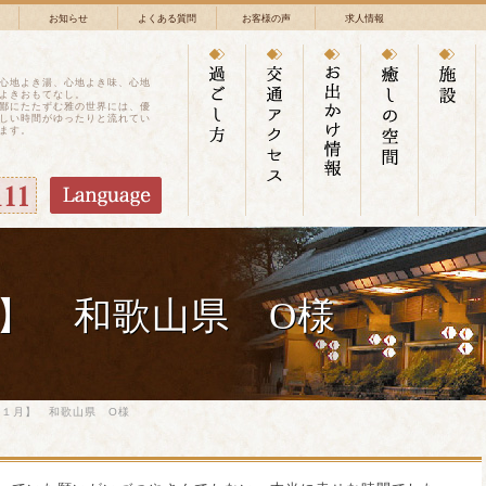
お知らせ
よくある質問
お客様の声
求人情報
心地よき湯、心地よき味、心地
よきおもてなし。
鄙にたたずむ雅の世界には、優
しい時間がゆったりと流れてい
ます。
】 和歌山県 O様
年１月】 和歌山県 O様