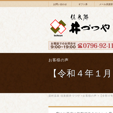
お問い合わせ
ギフト券
メール倶楽部
お客様の声
【令和４年１月
湯村温泉 佳泉郷井づつや
>
お客様の声
>【令和４