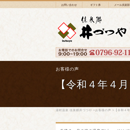
お問い合わせ
ギフト券
メール倶楽部
お客様の声
【令和４年４月
湯村温泉 佳泉郷井づつや
>
お客様の声
>【令和４年