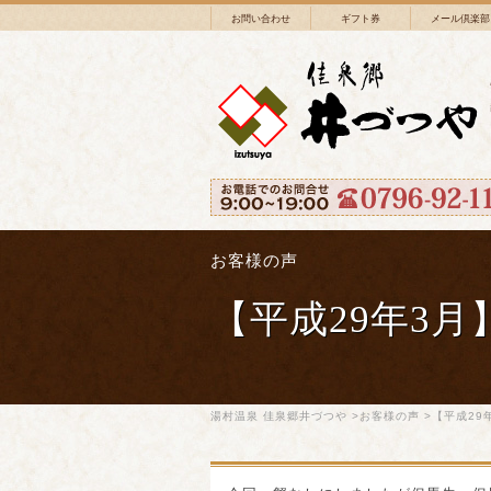
お問い合わせ
ギフト券
メール倶楽部
お客様の声
【平成29年3月
湯村温泉 佳泉郷井づつや
>
お客様の声
>【平成29