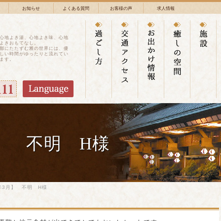
お知らせ
よくある質問
お客様の声
求人情報
心地よき湯、心地よき味、心地
よきおもてなし。
鄙にたたずむ雅の世界には、優
しい時間がゆったりと流れてい
ます。
】 不明 H様
年3月】 不明 H様