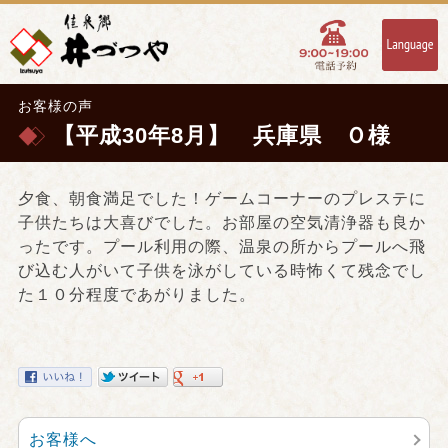
お客様の声
【平成30年8月】 兵庫県 Ｏ様
夕食、朝食満足でした！ゲームコーナーのプレステに
子供たちは大喜びでした。お部屋の空気清浄器も良か
ったです。プール利用の際、温泉の所からプールへ飛
び込む人がいて子供を泳がしている時怖くて残念でし
た１０分程度であがりました。
お客様へ