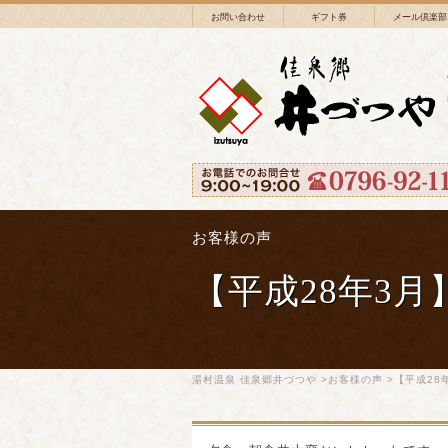
お問い合わせ
ギフト券
メール倶楽部
お客様の声
【平成28年3
湯村温泉 佳泉郷井づつや
>
お客様の声
>【平成28