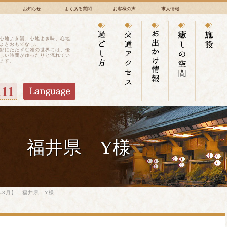
お知らせ
よくある質問
お客様の声
求人情報
心地よき湯、心地よき味、心地
よきおもてなし。
鄙にたたずむ雅の世界には、優
しい時間がゆったりと流れてい
ます。
月】 福井県 Y様
年3月】 福井県 Y様