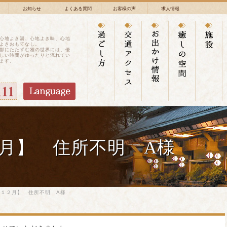
お知らせ
よくある質問
お客様の声
求人情報
心地よき湯、心地よき味、心地
よきおもてなし。
鄙にたたずむ雅の世界には、優
しい時間がゆったりと流れてい
ます。
月】 住所不明 A様
１２月】 住所不明 A様