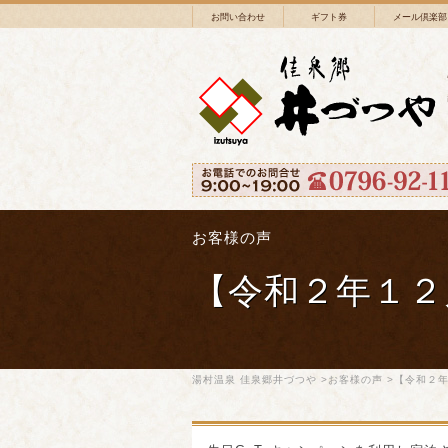
お問い合わせ
ギフト券
メール倶楽部
お客様の声
【令和２年１２
湯村温泉 佳泉郷井づつや
>
お客様の声
>【令和２年