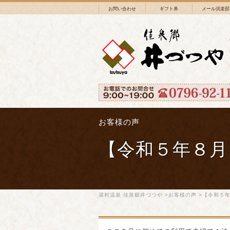
お問い合わせ
ギフト券
メール倶楽部
お客様の声
【令和５年８月
湯村温泉 佳泉郷井づつや
>
お客様の声
>【令和５年