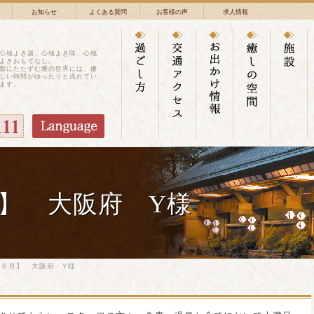
お知らせ
よくある質問
お客様の声
求人情報
心地よき湯、心地よき味、心地
よきおもてなし。
鄙にたたずむ雅の世界には、優
しい時間がゆったりと流れてい
ます。
】 大阪府 Y様
８月】 大阪府 Y様