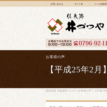
お問い合わせ
ギフト券
メール倶楽部
お客様の声
【平成25年2月
湯村温泉 佳泉郷井づつや
>
お客様の声
>【平成25