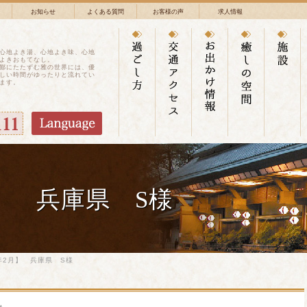
お知らせ
よくある質問
お客様の声
求人情報
心地よき湯、心地よき味、心地
よきおもてなし。
鄙にたたずむ雅の世界には、優
しい時間がゆったりと流れてい
ます。
】 兵庫県 S様
年2月】 兵庫県 S様