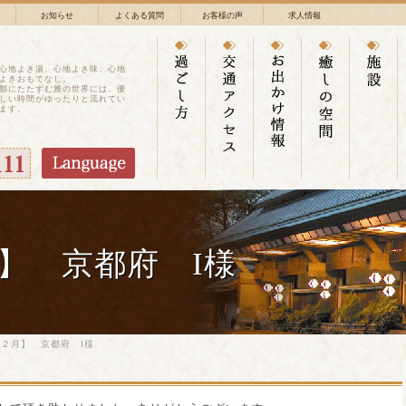
お知らせ
よくある質問
お客様の声
求人情報
心地よき湯、心地よき味、心地
よきおもてなし。
鄙にたたずむ雅の世界には、優
しい時間がゆったりと流れてい
ます。
】 京都府 I様
２月】 京都府 I様