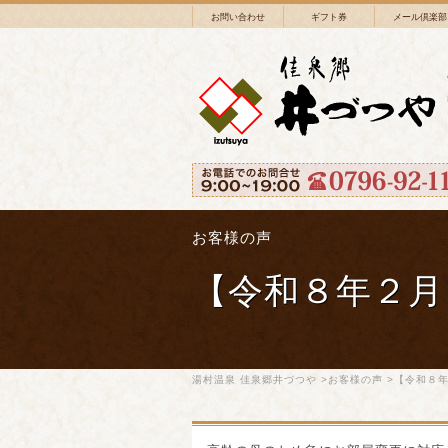
お問い合わせ
ギフト券
メール倶楽部
お客様の声
【令和８年２月
湯村温泉 佳泉郷井づつや
>
お客様の声
>【令和８年