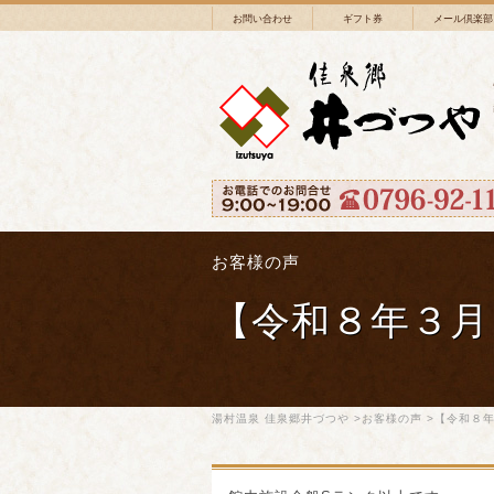
お問い合わせ
ギフト券
メール倶楽部
お客様の声
【令和８年３月
湯村温泉 佳泉郷井づつや
>
お客様の声
>【令和８年