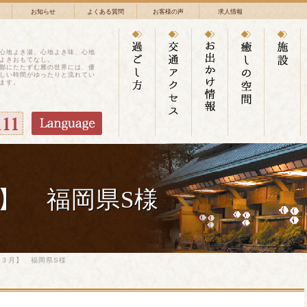
お知らせ
よくある質問
お客様の声
求人情報
心地よき湯、心地よき味、心地
よきおもてなし。
鄙にたたずむ雅の世界には、優
しい時間がゆったりと流れてい
ます。
】 福岡県S様
３月】 福岡県S様