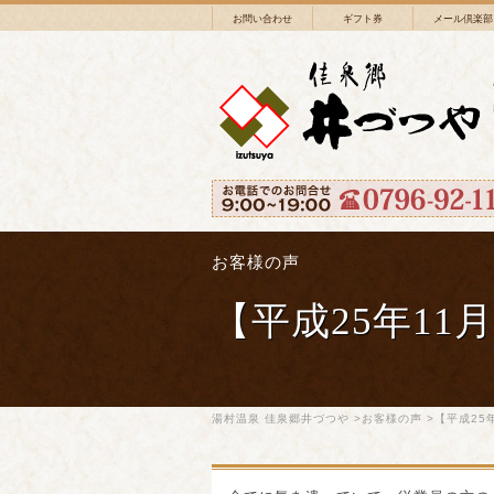
お問い合わせ
ギフト券
メール倶楽部
お客様の声
【平成25年11
湯村温泉 佳泉郷井づつや
>
お客様の声
>【平成25