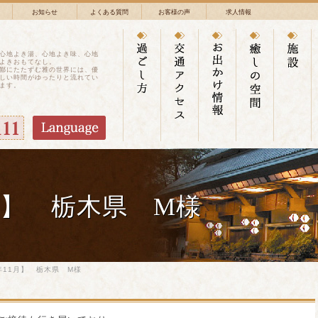
お知らせ
よくある質問
お客様の声
求人情報
心地よき湯、心地よき味、心地
よきおもてなし。
鄙にたたずむ雅の世界には、優
しい時間がゆったりと流れてい
ます。
月】 栃木県 M様
年11月】 栃木県 M様