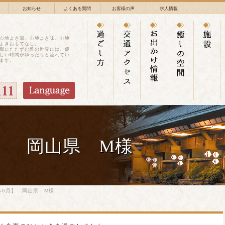
お知らせ
よくある質問
お客様の声
求人情報
心地よき湯、心地よき味、心地
よきおもてなし。
鄙にたたずむ雅の世界には、優
しい時間がゆったりと流れてい
ます。
月】 岡山県 M様
年6月】 岡山県 M様