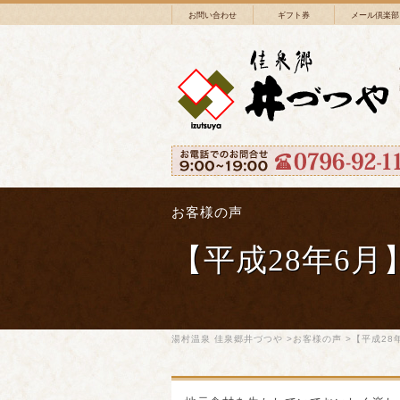
お問い合わせ
ギフト券
メール倶楽部
お客様の声
【平成28年6
湯村温泉 佳泉郷井づつや
>
お客様の声
>【平成28