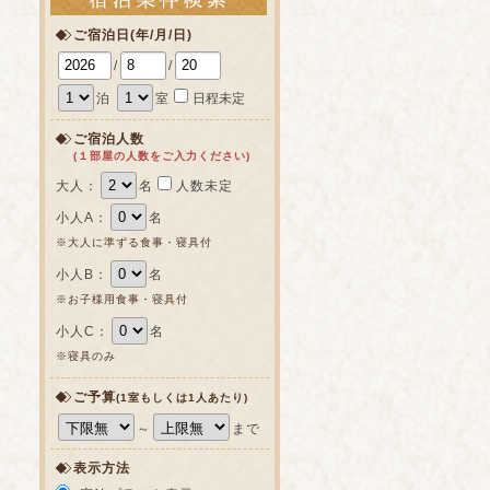
ご宿泊日(年/月/日)
/
/
泊
室
日程未定
ご宿泊人数
(１部屋の人数をご入力ください)
大人：
名
人数未定
小人A：
名
※大人に準ずる食事・寝具付
小人B：
名
※お子様用食事・寝具付
小人C：
名
※寝具のみ
ご予算
(1室もしくは1人あたり)
～
まで
表示方法