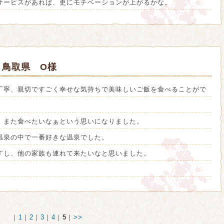
サービスがあれば、更にモチベーションが上がるかな。
 鳥取県 O様
丁寧、親切ですごく幸せな気持ちで美味しいご飯を食べることがで
、また食べたいなぁという思いになりました。
温泉の中で一番好きな温泉でした。
すし、他の家族も連れて来たいなと思いました。
｜
1
｜
2
｜
3
｜
4
｜
5
｜
>>