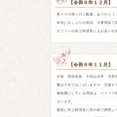
【令和６年１２月】 
車イスの母へのご配慮、ありがとう
本当に久しぶりの宿泊。大変満足で
大ファンの井上料理長にもお会い出
【令和６年１１月】
夕食 前回但馬、今回山水冬、大変
量は十分ではございますが、完食す
毎回雅にしている理由は、ストーマ
ざいます。
最後に井上料理長に目の前で調理し