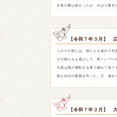
夕食の量は多かったが、やはり驚き
【令和７年３月】 広
コロナの前には、孫たちを連れて何
その孫たちも成人して、時々いづつ
今度は孫の運転する車で連れて来て
孫も自分の家族を作った。又、連れ
【令和７年２月】 