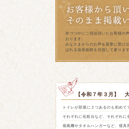
井づつやにご宿泊頂いたお客様の
おります。
みなさまからのお声を真摯に受け
ばれる温泉旅館を目指して参りま
【令和７年３月】 
トイレが部屋に２つあるのも初めて
それぞれに化粧台など、それぞれに
扇風機やタオルハンガーなど、寝具