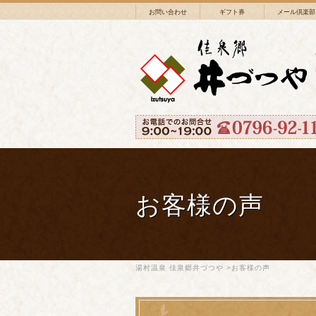
お問い合わせ
ギフト券
メール倶楽部
お客様の声
湯村温泉 佳泉郷井づつや
>
お客様の声