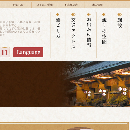
お知らせ
よくある質問
お客様の声
求人情報
心地よき湯、心地よき味、心地
よきおもてなし。
鄙にたたずむ雅の世界には、優
しい時間がゆったりと流れてい
ます。