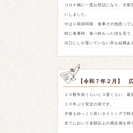
コロナ禍に一度お世話になり、大変
いしました。
やはり前回同様、食事その他思って
特に食事時、食べ終わった頃を見て
出口にしか置いていない所も結構あ
【令和７年２月】 
１０数年前くらいに３度くらい、最
１０年ぶり安定の宿です。
夕食もゆっくり良いタイミングで時
全てにおいて金額以上の満足感を得